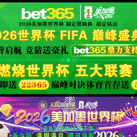
al website
XML 地图